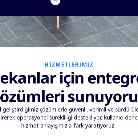
HİZMETLERİMİZ
kanlar için entegr
çözümleri sunuyoru
el geliştirdiğimiz çözümlerle güvenli, verimli ve sürdürü
erek operasyonel sürekliliği destekliyor, kullanıcı deney
hizmet anlayışımızla fark yaratıyoruz.