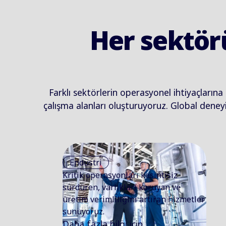
Her sektör
Farklı sektörlerin operasyonel ihtiyaçlarına
çalışma alanları oluşturuyoruz. Global deney
Endüstri
Kritik operasyonları kesintisiz
sürdüren, varlıkları koruyan ve
üretim verimliliğini artıran hizmetler
sunuyoruz.
Daha fazla bilgi için