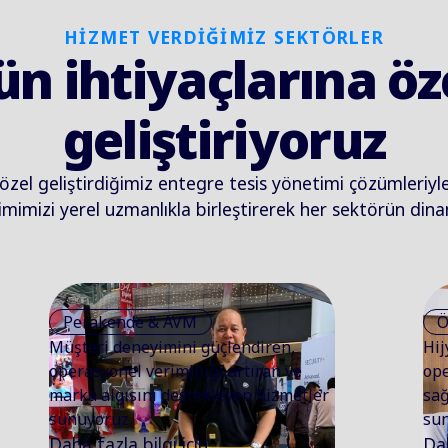
HİZMET VERDİĞİMİZ SEKTÖRLER
ün ihtiyaçlarına öz
geliştiriyoruz
 özel geliştirdiğimiz entegre tesis yönetimi çözümleriyle
imimizi yerel uzmanlıkla birleştirerek her sektörün di
Perakende & AVM
Ö
Müşteri deneyimini güçlendiren,
Hij
operasyonel verimliliği artıran ve
ope
marka algısını destekleyen hizmetler
sağ
sunuyoruz.
sun
Daha fazla bilgi için
Dah