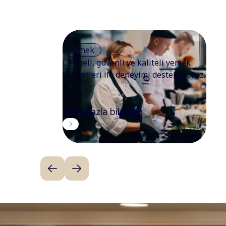
Yemek
Dengeli, güvenli ve kaliteli yemek
hizmetleri ile deneyimi destekliyoruz.
Daha fazla bilgi için