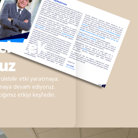
gelecek
ruz
ülebilir etki yaratmaya,
rmaya devam ediyoruz.
ığımız etkiyi keşfedin.