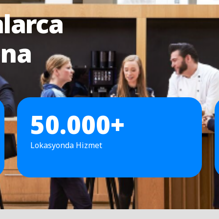
larca
ına
50.000+
Lokasyonda Hizmet