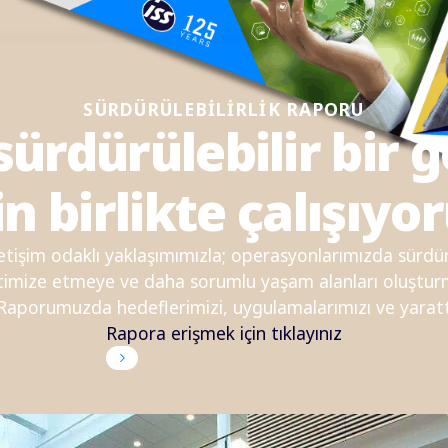
SÜRDÜRÜLEBİLİRLİK RAPORU
ürdürülebilir bir 
in birlikte çalışıyo
etişim odaklı yaklaşımımızla; operasyonlarımızda sürdür
ptimize etmeye ve daha sorumlu yaşam alanları oluştu
 Raporumuzda hedeflerimizi, uygulamalarımızı ve yaratt
Rapora erişmek için tıklayınız