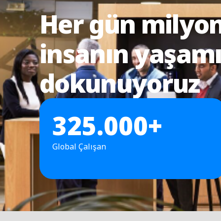
Her gün milyon
insanın yaşam
dokunuyoruz
325.000+
Global Çalışan