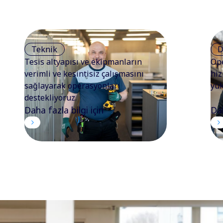
Teknik
D
Tesis altyapısı ve ekipmanların
Ope
verimli ve kesintisiz çalışmasını
hiz
sağlayarak operasyonları
yük
destekliyoruz.
Daha fazla bilgi için
Dah