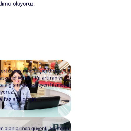
rdımcı oluyoruz.
eri deneyimini güçlendiren,
asyonel verimliliği artıran ve
a algısını destekleyen hizmetler
yoruz.
 fazla bilgi için
m alanlarında güvenli, konforlu