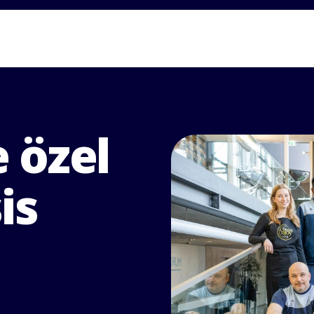
 özel
is