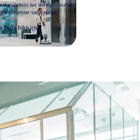
ürdürülebilir bir deneyim sunan
gre çözümler sağlıyoruz.
 fazla bilgi için